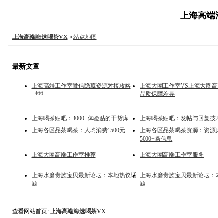
上海高端海
上海高端海选喝茶VX
»
站点地图
最新文章
上海高端工作室微信隐藏资源对接攻略
上海大圈工作室VS上海大圈
_466
品质保障差异
上海喝茶贴吧：3000+体验贴的干货库
上海喝茶贴吧：发帖与回复技
上海各区品茶喝茶：人均消费1500元
上海各区品茶喝茶资源：资源
5000+条信息
上海大圈高端工作室推荐
上海大圈高端工作室服务
上海水磨贵族宝贝最新论坛：本地热议话
上海水磨贵族宝贝最新论坛：
题
题
查看网站首页:
上海高端海选喝茶VX